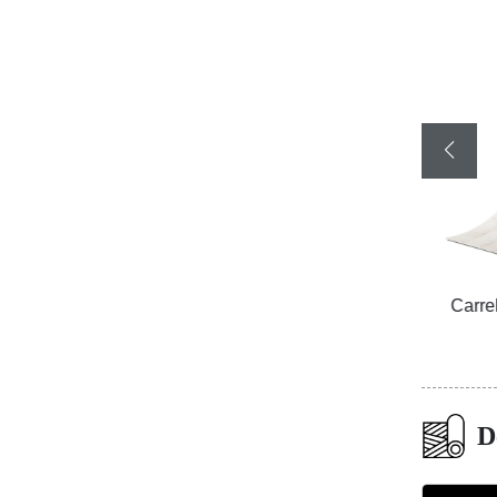
 8783
Carreaux céramiques flexibles en pierre
Carrela
jaune continue
D