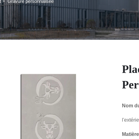
t
>
Gravure personnalisée
Pla
Per
Nom du
l'extéri
Matière