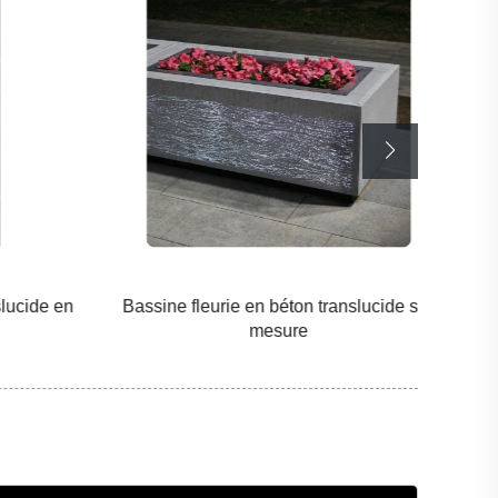
cide en
Bassine fleurie en béton translucide sur
Pann
mesure