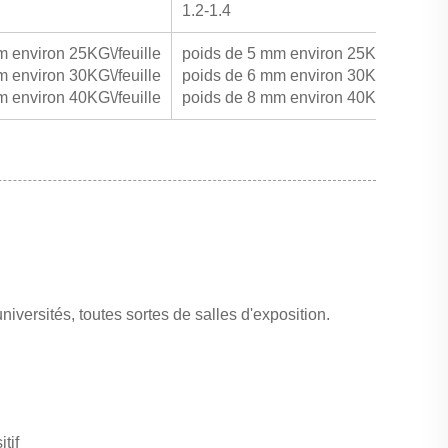
1.2-1.4
 environ 25KG\/feuille
poids de 5 mm environ 25KG\/feuille
 environ 30KG\/feuille
poids de 6 mm environ 30KG\/feuille
 environ 40KG\/feuille
poids de 8 mm environ 40KG\/feuille
iversités, toutes sortes de salles d'exposition.
.
tif