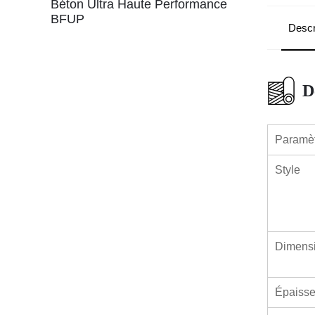
Béton Ultra Haute Performance
BFUP
Descr
D
Paramèt
Style
Dimensi
Épaisse