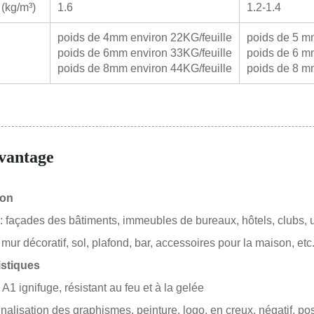
 (kg/m³)
1.6
1.2-1.4
poids de 4mm environ 22KG/feuille
poids de 5 mm
poids de 6mm environ 33KG/feuille
poids de 6 mm
poids de 8mm environ 44KG/feuille
poids de 8 mm
vantage
ion
 : façades des bâtiments, immeubles de bureaux, hôtels, clubs, un
: mur décoratif, sol, plafond, bar, accessoires pour la maison, etc
istiques
A1 ignifuge, résistant au feu et à la gelée
alisation des graphismes, peinture, logo, en creux, négatif, posi