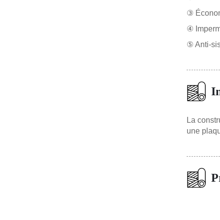
③ Économi
④ Impermé
⑤ Anti-sis
I
La constru
une plaqu
P