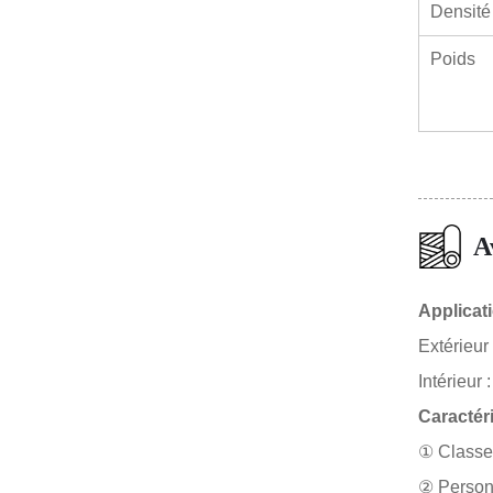
Densité
Poids
A
Applicat
Extérieur
Intérieur 
Caractér
① Classe 
② Personn