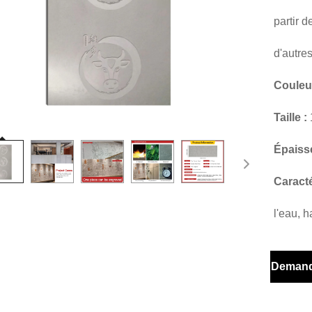
partir d
d'autre
Couleu
Taille :
Épaiss
Caracté
l'eau, 
Demand