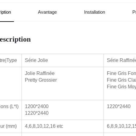
iption
Avantage
Installation
P
escription
re|Type
Série Jolie
Série Raffiné
Jolie Raffinée
Fine Gris Fo
Pretty Grossier
Fine Gris Clai
Fine Gris Mo
ons (L*l)
1200*2400
1220*2440
1220*2440
ur (mm)
4,6,8,10,12,16 etc
6,8,9,10,12,1