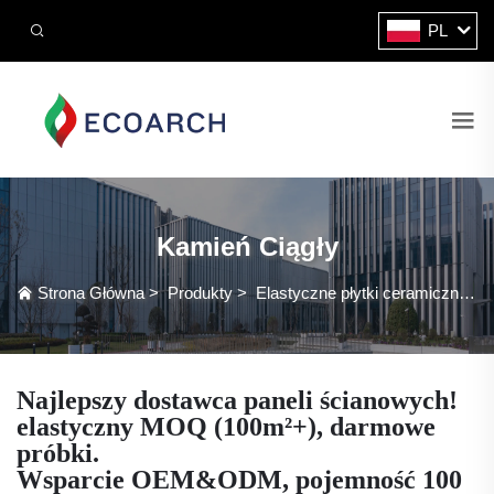
PL
Kamień Ciągły
Strona Główna
>
Produkty
>
Elastyczne płytki ceramiczne
>
Najlepszy dostawca paneli ścianowych!
elastyczny MOQ (100m²+), darmowe
próbki.
Wsparcie OEM&ODM, pojemność 100