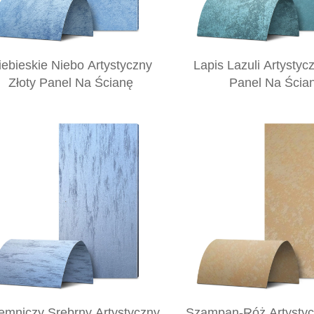
iebieskie Niebo Artystyczny
Lapis Lazuli Artystyc
Złoty Panel Na Ścianę
Panel Na Ścia
emniczy Srebrny Artystyczny
Szampan-Róż Artystyc