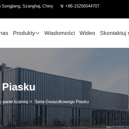
on Songjiang, Szanghaj, Chiny
+86-15256544707
nas
Produkty
Wiadomości
Wideo
Skontaktuj 
 Piasku
y panel ścienny
>
Seria Gwiazdkowego Piasku