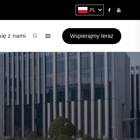
PL
się z nami
Wspierajmy teraz