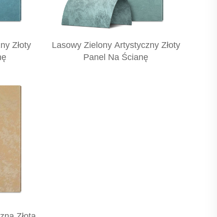
zny Złoty
Lasowy Zielony Artystyczny Złoty
nę
Panel Na Ścianę
zna Złota