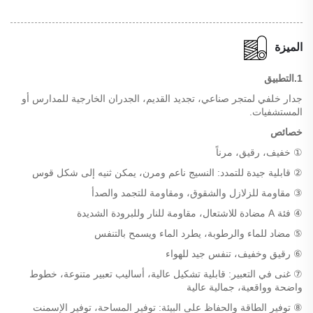
الميزة
1.التطبيق
جدار خلفي لمتجر صناعي، تجديد القديم، الجدران الخارجية للمدارس أو
المستشفيات.
خصائص
① خفيف، رقيق، مرناً
② قابلية جيدة للتمدد: النسيج ناعم ومرن، يمكن ثنيه إلى شكل قوس
③ مقاومة للزلازل والشقوق، ومقاومة للتجمد والصدأ
④ فئة A مضادة للاشتعال، مقاومة للنار وللبرودة الشديدة
⑤ مضاد للماء والرطوبة، يطرد الماء ويسمح بالتنفس
⑥ رقيق وخفيف، تنفس جيد للهواء
⑦ غنى في التعبير: قابلية تشكيل عالية، أساليب تعبير متنوعة، خطوط
واضحة وواقعية، جمالية عالية
⑧ توفير الطاقة والحفاظ على البيئة: توفير المساحة، توفير الإسمنت