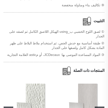
⑨ تكاليف بناء ومناولة منخفضة
التثبيت
① لصق اللوح الخشبي ب_using الهيكل اللاصق الكامل ثم لصقه على
الجدار
② طبقة أساسية مع خدش الجص، ثم استخدام ملاط البلاط على ظهر
المادة بشكل كامل ولصقها على الجدار
③ المواد المساعدة الموصى بها: JCDecaux، أو مastic العلامة التجارية
المنتجات ذات الصلة