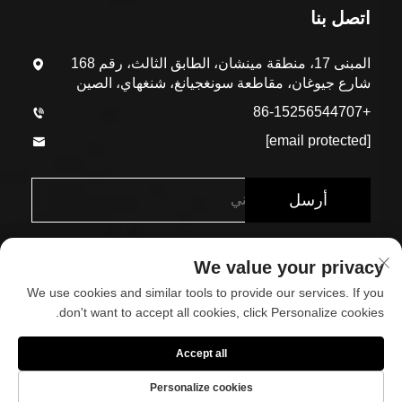
اتصل بنا
المبنى 17، منطقة مينشان، الطابق الثالث، رقم 168
شارع جيوغان، مقاطعة سونغجيانغ، شنغهاي، الصين
+86-15256544707
[email protected]
أرسل
We value your privacy
We use cookies and similar tools to provide our services. If you
don't want to accept all cookies, click Personalize cookies.
حقوق الطبع والنشر © شركة شنغهاي إيكو-أرك للمواد البنائية
Accept all
المحدودة. جميع الحقوق محفوظة
Personalize cookies
حول
اتصل بنا