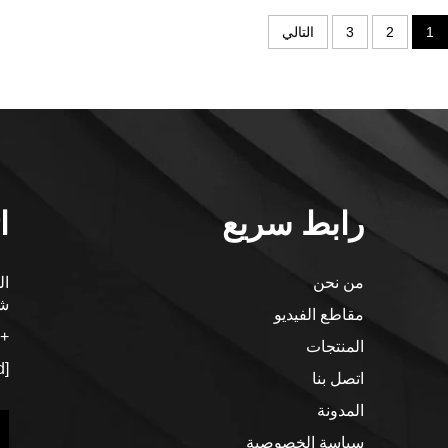
1
2
3
التالي
رابط سريع
ا
من نحن
شا
مقاطع الفيديو
+86-15256544707
المنتجات
[email protected]
اتصل بنا
المدونة
سياسة الخصوصية