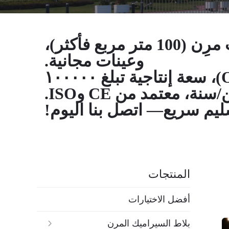
مورد ألواح الجدران الأعلى تقييمًا! الحد الأدنى لكمية الطلب مرِن (100 متر مربع فأكثر)،
وعينات مجانية.
دعم التصنيع الأصلي (OEM) والتصنيع حسب الطلب (ODM)، سعة إنتاجية تبلغ ١٠٠٠٠٠
نة، معتمد من CE وISO.
م سريع— اتصل بنا اليوم!
المنتجات
أفضل الاختيارات
بلاط السيراميك المرن