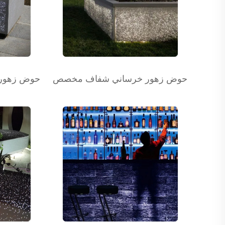
حوض زهور خرساني شفاف مخصص
حوض زهور