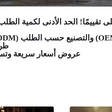
طن/س
عروض أسعار سريعة وتسلي