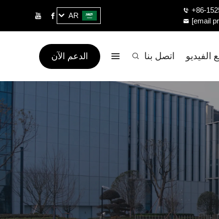
+86-152
AR
[email p
 الفيديو
اتصل بنا
الدعم الآن