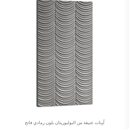
لُبِنات عتيقة من البوليوريثان بلون رمادي فاتح