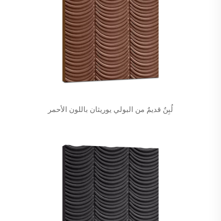
لُبِنٌ قديمٌ من البولي يوريثان باللون الأحمر