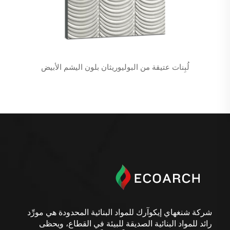
لُبِنات عتيقة من البوليوريثان بلون اليشم الأبيض
شركة شنغهاي إيكوآرك للمواد البنائية المحدودة هي مورِّد
رائد للمواد البنائية الصديقة للبيئة في القطاع، ويحظى