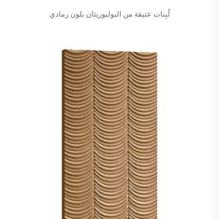
لُبِنات عتيقة من البوليوريثان بلون رمادي