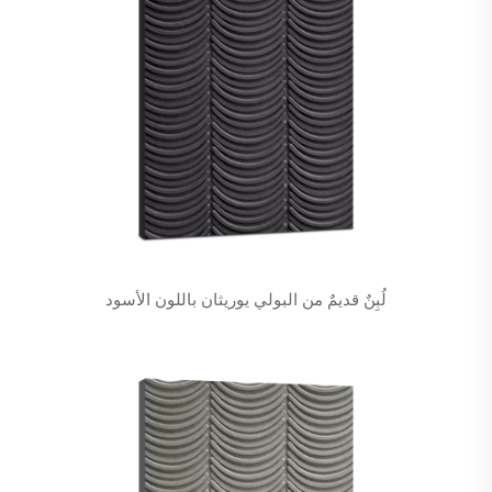
لُبِنٌ قديمٌ من البولي يوريثان باللون الأسود