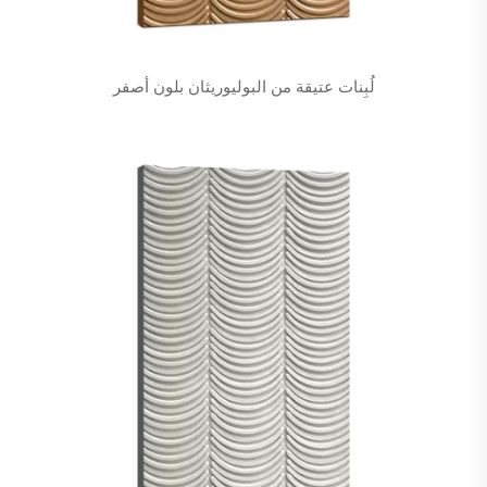
لُبِنات عتيقة من البوليوريثان بلون أصفر