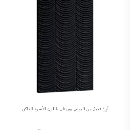
لُبِنٌ قديمٌ من البولي يوريثان باللون الأسود الداكن