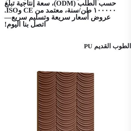
حسب الطلب (ODM)، سعة إنتاجية تبلغ
١٠٠٠٠٠ طن/سنة، معتمد من CE وISO.
عروض أسعار سريعة وتسليم سريع—
اتصل بنا اليوم!
الطوب القديم PU