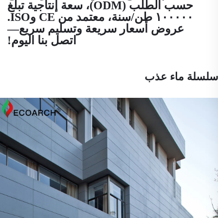
حسب الطلب (ODM)، سعة إنتاجية تبلغ
١٠٠٠٠٠ طن/سنة، معتمد من CE وISO.
عروض أسعار سريعة وتسليم سريع—
اتصل بنا اليوم!
سلسلة ماء عذب