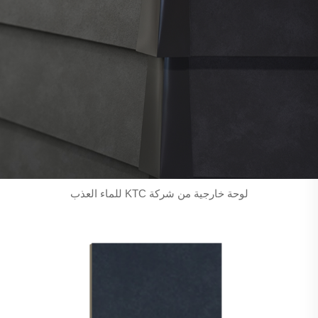
لوحة خارجية من شركة KTC للماء العذب