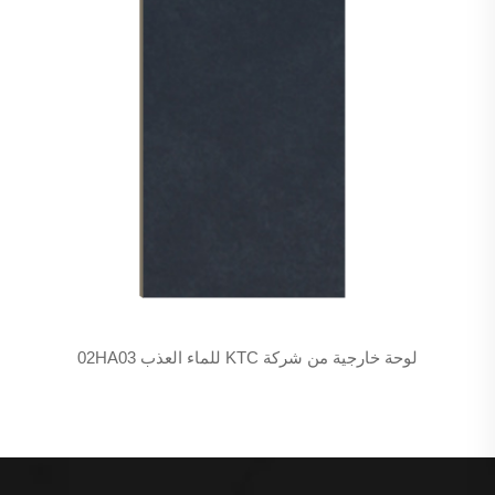
لوحة خارجية من شركة KTC للماء العذب 02HA03