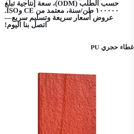
حسب الطلب (ODM)، سعة إنتاجية تبلغ
١٠٠٠٠٠ طن/سنة، معتمد من CE وISO.
عروض أسعار سريعة وتسليم سريع—
اتصل بنا اليوم!
غطاء حجري PU