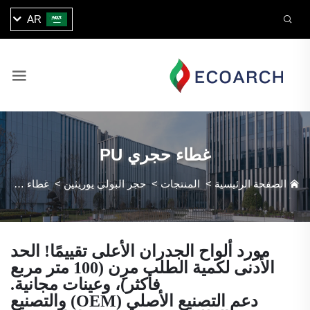
AR
غطاء حجري PU
الصفحة الرئيسية
>
المنتجات
>
حجر البولي يوريثين
>
غطاء حجري PU
مورد ألواح الجدران الأعلى تقييمًا! الحد
الأدنى لكمية الطلب مرِن (100 متر مربع
فأكثر)، وعينات مجانية.
دعم التصنيع الأصلي (OEM) والتصنيع