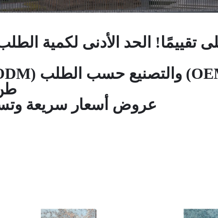
طن/س
عروض أسعار سريعة وتسلي