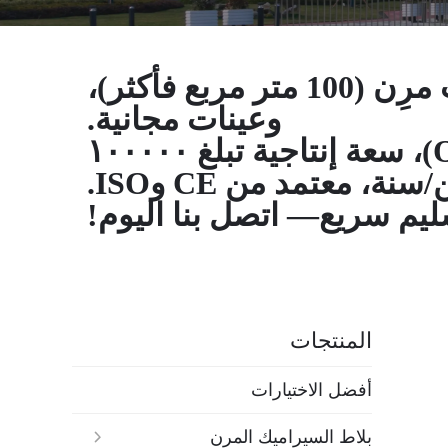
مورد ألواح الجدران الأعلى تقييمًا! الحد الأدنى لكمية الطلب مرِن (100 متر مربع فأكثر)،
وعينات مجانية.
دعم التصنيع الأصلي (OEM) والتصنيع حسب الطلب (ODM)، سعة إنتاجية تبلغ ١٠٠٠٠٠
نة، معتمد من CE وISO.
م سريع— اتصل بنا اليوم!
المنتجات
أفضل الاختيارات
بلاط السيراميك المرن