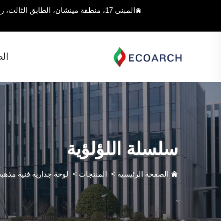
المبنى 17، منطقة مينشان، الطابق الثالث، رقم 168 شارع جيوغان، مقاطعة سونغجيانغ، شنغهاي، الصين
ال
سلسلة اللؤلؤية
الصفحة الرئيسية
>
المنتجات
>
لوحة جدارية فنية مذهبة