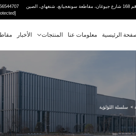
56544707
rotected]
صفحة الرئيسية
معلومات عنا
المنتجات
الأخبار
مقاطع
>
سلسلة اللؤلؤية