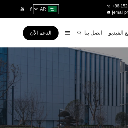
+86-152
AR
[email p
 الفيديو
اتصل بنا
الدعم الآن