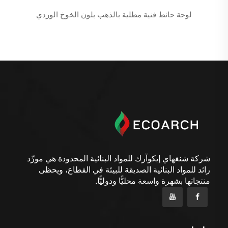
لوحة حائط فنية مطلية بالذهب بلون الخوخ الوردي
شركة شنغهاي إيكوآرك للمواد البنائية المحدودة هي مورِّد
رائد للمواد البنائية الصديقة للبيئة في القطاع، ويحظى
منتجاتها بشهرة واسعة محليًّا ودوليًّا.