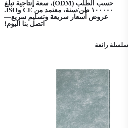
حسب الطلب (ODM)، سعة إنتاجية تبلغ
١٠٠٠٠٠ طن/سنة، معتمد من CE وISO.
عروض أسعار سريعة وتسليم سريع—
اتصل بنا اليوم!
سلسلة رائعة