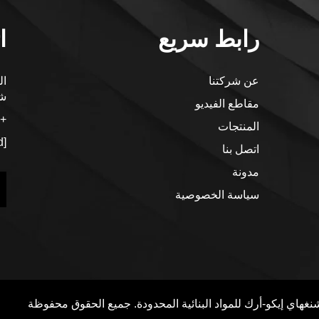
رابط سريع
ا
عن شركتنا
شا
مقاطع الفيديو
+86-15256544707
المنتجات
[email protected]
اتصل بنا
مدونة
سياسة الخصوصية
هاي إيكو-أرك للمواد البنائية المحدودة. جميع الحقوق محفوظة