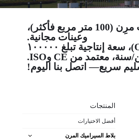
مورد ألواح الجدران الأعلى تقييمًا! الحد الأدنى لكمية الطلب مرِن (100 متر مربع فأكثر)،
وعينات مجانية.
دعم التصنيع الأصلي (OEM) والتصنيع حسب الطلب (ODM)، سعة إنتاجية تبلغ ١٠٠٠٠٠
نة، معتمد من CE وISO.
م سريع— اتصل بنا اليوم!
المنتجات
أفضل الاختيارات
بلاط السيراميك المرن