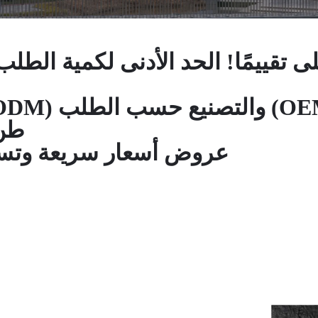
طن/س
عروض أسعار سريعة وتسلي