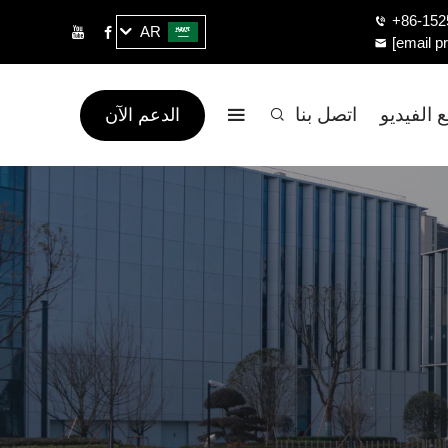
+86-152
AR
[email p
 الفيديو
اتصل بنا
الدعم الآن