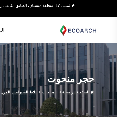
المبنى 17، منطقة مينشان، الطابق الثالث، رقم 168 شارع جيوغان، مقاطعة سونغجيانغ، شنغهاي، الصين
ال
حجر منحوت
الصفحة الرئيسية
>
المنتجات
>
بلاط السيراميك المرن
>