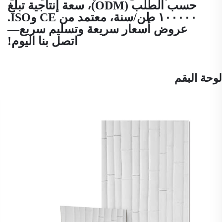
حسب الطلب (ODM)، سعة إنتاجية تبلغ
١٠٠٠٠٠ طن/سنة، معتمد من CE وISO.
عروض أسعار سريعة وتسليم سريع—
اتصل بنا اليوم!
لوحة البقم