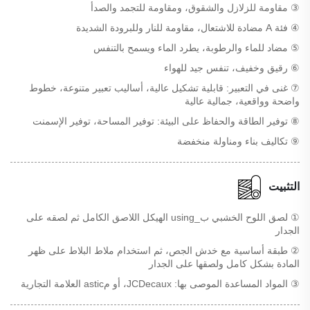
③ مقاومة للزلازل والشقوق، ومقاومة للتجمد والصدأ
④ فئة A مضادة للاشتعال، مقاومة للنار وللبرودة الشديدة
⑤ مضاد للماء والرطوبة، يطرد الماء ويسمح بالتنفس
⑥ رقيق وخفيف، تنفس جيد للهواء
⑦ غنى في التعبير: قابلية تشكيل عالية، أساليب تعبير متنوعة، خطوط
واضحة وواقعية، جمالية عالية
⑧ توفير الطاقة والحفاظ على البيئة: توفير المساحة، توفير الإسمنت
⑨ تكاليف بناء ومناولة منخفضة
التثبيت
① لصق اللوح الخشبي ب_using الهيكل اللاصق الكامل ثم لصقه على
الجدار
② طبقة أساسية مع خدش الجص، ثم استخدام ملاط البلاط على ظهر
المادة بشكل كامل ولصقها على الجدار
③ المواد المساعدة الموصى بها: JCDecaux، أو مastic العلامة التجارية