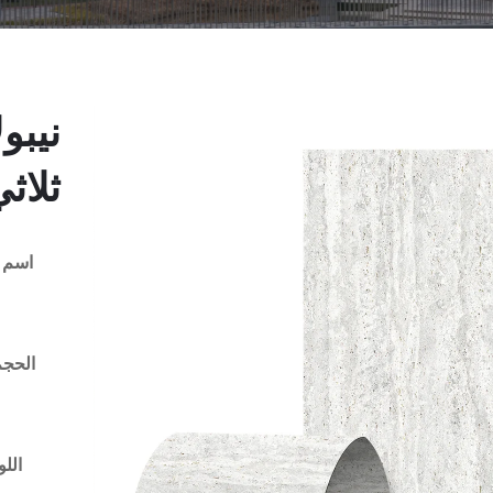
نيبو
ثلاثي
اسم ا
الحجم (* W
الل