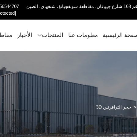
56544707
rotected]
صفحة الرئيسية
معلومات عنا
المنتجات
الأخبار
مقاطع
حجر الترافرتين 3D