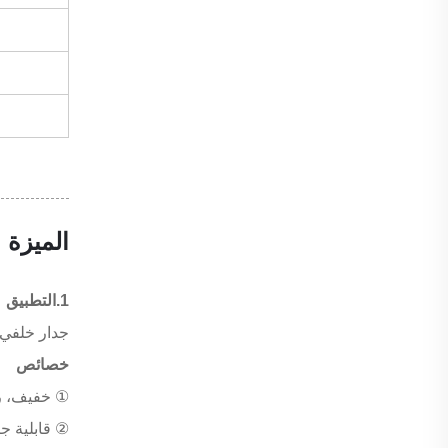
الميزة
1.التطبيق
جدار خلفي 
خصائص
① خفيف، رق
② قابلية ج