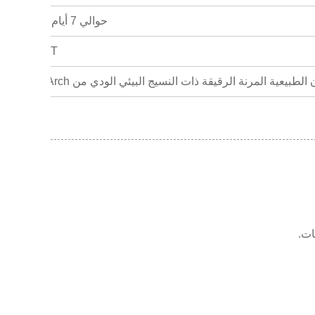
حوالي 7 أيام لطلب العينة، 15 يومًا لطلب الكمية الكبيرة
TT، باي بال، L/C، ويسترن يونيون
Eco-Arc كبديل صديق للبيئة للبلاط السيراميك المصقول، الطلاء، بلاطة الرخام، لوحة PVC، لوحة الألمنيوم البلاستيكية، ورق الحائط...
ات.