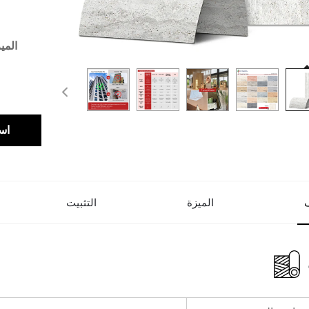
المي
اس
الميزة
التثبيت