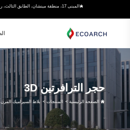
المبنى 17، منطقة مينشان، الطابق الثالث، رقم 168 شارع جيوغان، مقاطعة سونغجيانغ، شنغهاي، الصين
ال
حجر الترافرتين 3D
الصفحة الرئيسية
>
المنتجات
>
بلاط السيراميك المرن
>