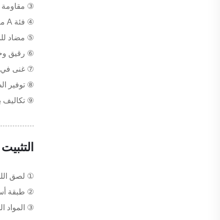
③ مقاومة ل
④ فئة A مضادة للاشتعال، مقاومة للنار وللبرودة الشديدة
⑤ مضاد للم
⑥ رقيق وخف
⑦ غنى في ا
⑧ توفير ال
⑨ تكاليف ب
التثبيت
① لصق اللوح الخشبي ب_using 
② طبقة أسا
③ المواد المساعدة المو