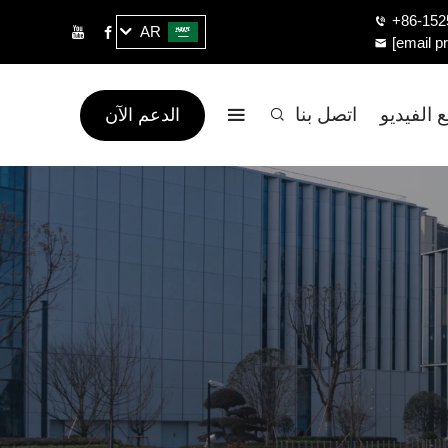
+86-152
AR
[email p
 الفيديو
اتصل بنا
الدعم الآن