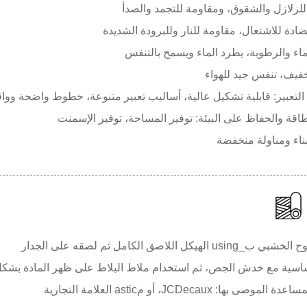
لزلازل والشقوق، ومقاومة للتجمد والصدأ
اء والرطوبة، يطرد الماء ويسمح بالتنفس
يف، تنفس جيد للهواء
لتعبير: قابلية تشكيل عالية، أساليب تعبير متنوعة، خطوط واضحة وواقع
طاقة والحفاظ على البيئة: توفير المساحة، توفير الإسمنت
ناء ومناولة منخفضة
الهيكل اللاصق الكامل ثم لصقه على الجدار
سية مع خدش الجص، ثم استخدام ملاط البلاط على ظهر المادة بشكل
صى بها: JCDecaux، أو مastic العلامة التجارية