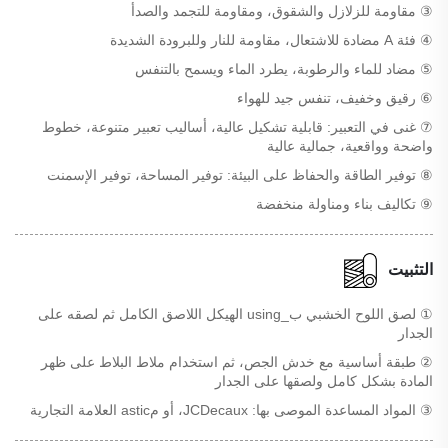
③ مقاومة للزلازل والشقوق، ومقاومة للتجمد والصدأ
④ فئة A مضادة للاشتعال، مقاومة للنار وللبرودة الشديدة
⑤ مضاد للماء والرطوبة، يطرد الماء ويسمح بالتنفس
⑥ رقيق وخفيف، تنفس جيد للهواء
⑦ غنى في التعبير: قابلية تشكيل عالية، أساليب تعبير متنوعة، خطوط
واضحة وواقعية، جمالية عالية
⑧ توفير الطاقة والحفاظ على البيئة: توفير المساحة، توفير الإسمنت
⑨ تكاليف بناء ومناولة منخفضة
التثبيت
① لصق اللوح الخشبي ب_using الهيكل اللاصق الكامل ثم لصقه على
الجدار
② طبقة أساسية مع خدش الجص، ثم استخدام ملاط البلاط على ظهر
المادة بشكل كامل ولصقها على الجدار
③ المواد المساعدة الموصى بها: JCDecaux، أو مastic العلامة التجارية