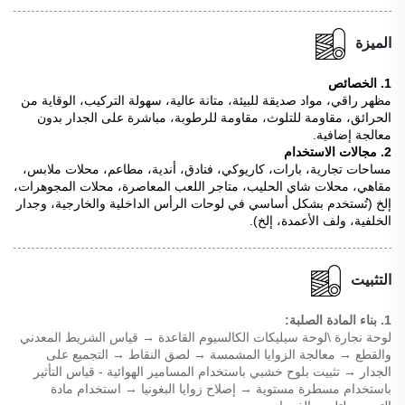
الميزة
1. الخصائص
مظهر راقي، مواد صديقة للبيئة، متانة عالية، سهولة التركيب، الوقاية من
الحرائق، مقاومة للتلوث، مقاومة للرطوبة، مباشرة على الجدار بدون
معالجة إضافية.
2. مجالات الاستخدام
مساحات تجارية، بارات، كاريوكي، فنادق، أندية، مطاعم، محلات ملابس،
مقاهي، محلات شاي الحليب، متاجر اللعب المعاصرة، محلات المجوهرات،
إلخ (تُستخدم بشكل أساسي في لوحات الرأس الداخلية والخارجية، وجدار
الخلفية، ولف الأعمدة، إلخ).
التثبيت
1. بناء المادة الصلبة:
لوحة نجارة \لوحة سيليكات الكالسيوم القاعدة → قياس الشريط المعدني
والقطع → معالجة الزوايا المشمسة → لصق النقاط → التجميع على
الجدار → تثبيت بلوح خشبي باستخدام المسامير الهوائية - قياس التأثير
باستخدام مسطرة مستوية → إصلاح زوايا البغونيا → استخدام مادة