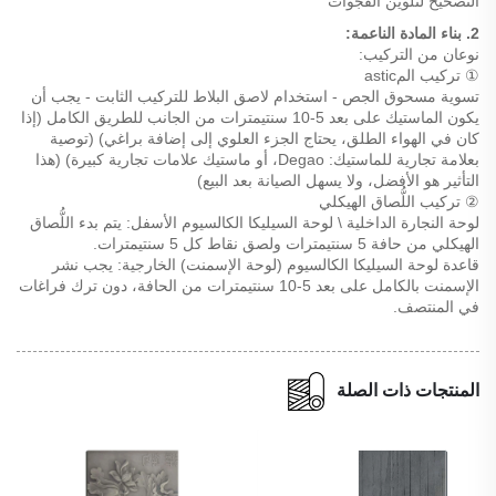
التصحيح لتلوين الفجوات
2. بناء المادة الناعمة:
نوعان من التركيب:
① تركيب المastic
تسوية مسحوق الجص - استخدام لاصق البلاط للتركيب الثابت - يجب أن
يكون الماستيك على بعد 5-10 سنتيمترات من الجانب للطريق الكامل (إذا
كان في الهواء الطلق، يحتاج الجزء العلوي إلى إضافة براغي) (توصية
بعلامة تجارية للماستيك: Degao، أو ماستيك علامات تجارية كبيرة) (هذا
التأثير هو الأفضل، ولا يسهل الصيانة بعد البيع)
② تركيب اللُّصاق الهيكلي
لوحة النجارة الداخلية \ لوحة السيليكا الكالسيوم الأسفل: يتم بدء اللُّصاق
الهيكلي من حافة 5 سنتيمترات ولصق نقاط كل 5 سنتيمترات.
قاعدة لوحة السيليكا الكالسيوم (لوحة الإسمنت) الخارجية: يجب نشر
الإسمنت بالكامل على بعد 5-10 سنتيمترات من الحافة، دون ترك فراغات
في المنتصف.
المنتجات ذات الصلة