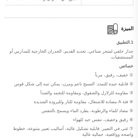
الميزة
1.التطبيق
جدار خلفي لمتجر صناعي، تجديد القديم، الجدران الخارجية للمدارس أو
المستشفيات.
خصائص
① خفيف، رقيق، مرناً
② قابلية جيدة للتمدد: النسيج ناعم ومرن، يمكن ثنيه إلى شكل قوس
③ مقاومة للزلازل والشقوق، ومقاومة للتجمد والصدأ
④ فئة A مضادة للاشتعال، مقاومة للنار وللبرودة الشديدة
⑤ مضاد للماء والرطوبة، يطرد الماء ويسمح بالتنفس
⑥ رقيق وخفيف، تنفس جيد للهواء
⑦ غنى في التعبير: قابلية تشكيل عالية، أساليب تعبير متنوعة، خطوط
واضحة وواقعية، جمالية عالية