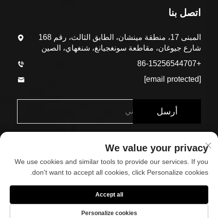
اتصل بنا
المبنى 17، منطقة مينشان، الطابق الثالث، رقم 168
شارع جيوغان، مقاطعة سونغجيانغ، شنغهاي، الصين
+86-15256544707
[email protected]
أرسل
We value your privacy
We use cookies and similar tools to provide our services. If you
don't want to accept all cookies, click Personalize cookies.
حقوق الطبع والنشر © شركة شنغهاي إيكو-أرك للمواد البنائية
Accept all
المحدودة. جميع الحقوق محفوظة
Personalize cookies
حول
اتصل بنا