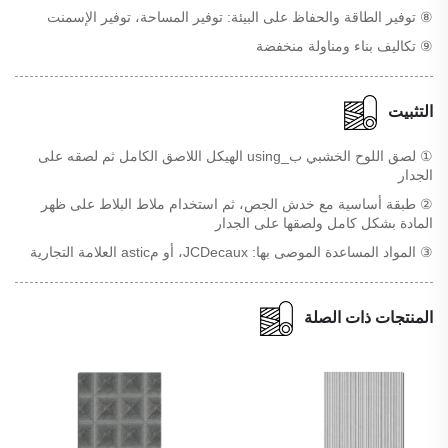
⑧ توفير الطاقة والحفاظ على البيئة: توفير المساحة، توفير الإسمنت
⑨ تكاليف بناء ومناولة منخفضة
التثبيت
① لصق اللوح الخشبي ب_using الهيكل اللاصق الكامل ثم لصقه على
الجدار
② طبقة أساسية مع خدش الجص، ثم استخدام ملاط البلاط على ظهر
المادة بشكل كامل ولصقها على الجدار
③ المواد المساعدة الموصى بها: JCDecaux، أو مastic العلامة التجارية
المنتجات ذات الصلة