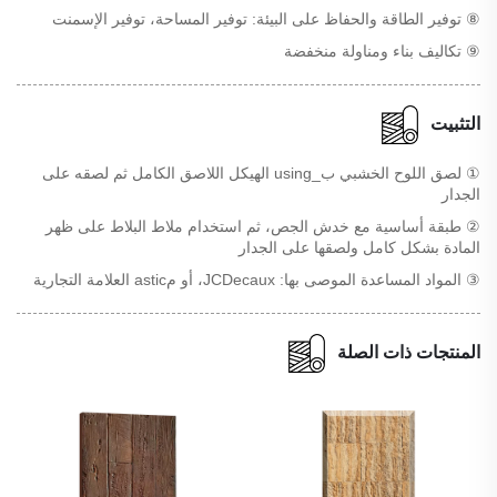
⑧ توفير الطاقة والحفاظ على البيئة: توفير المساحة، توفير الإسمنت
⑨ تكاليف بناء ومناولة منخفضة
التثبيت
① لصق اللوح الخشبي ب_using الهيكل اللاصق الكامل ثم لصقه على
الجدار
② طبقة أساسية مع خدش الجص، ثم استخدام ملاط البلاط على ظهر
المادة بشكل كامل ولصقها على الجدار
③ المواد المساعدة الموصى بها: JCDecaux، أو مastic العلامة التجارية
المنتجات ذات الصلة