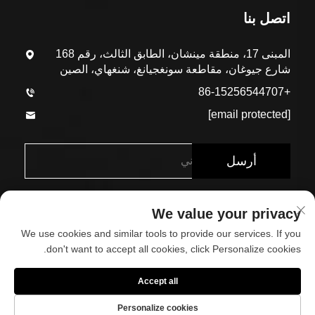
اتصل بنا
المبنى 17، منطقة مينشان، الطابق الثالث، رقم 168
شارع جيوغان، مقاطعة سونغجيانغ، شنغهاي، الصين
+86-15256544707
[email protected]
أرسل
We value your privacy
We use cookies and similar tools to provide our services. If you
don't want to accept all cookies, click Personalize cookies.
حقوق الطبع والنشر © شركة شنغهاي إيكو-أرك للمواد البنائية
Accept all
المحدودة. جميع الحقوق محفوظة
Personalize cookies
حول
اتصل بنا