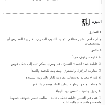
الميزة
1.التطبيق
جدار خلفي لمتجر صناعي، تجديد القديم، الجدران الخارجية للمدارس أو
المستشفيات.
خصائص
① خفيف، رقيق، مرناً
② قابلية جيدة للتمدد: النسيج ناعم ومرن، يمكن ثنيه إلى شكل قوس
③ مقاومة للزلازل والشقوق، ومقاومة للتجمد والصدأ
④ فئة A مضادة للاشتعال، مقاومة للنار وللبرودة الشديدة
⑤ مضاد للماء والرطوبة، يطرد الماء ويسمح بالتنفس
⑥ رقيق وخفيف، تنفس جيد للهواء
⑦ غنى في التعبير: قابلية تشكيل عالية، أساليب تعبير متنوعة، خطوط
واضحة وواقعية، جمالية عالية