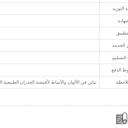
 التوريد
هادة
تطبيق
 الخدمة
التسليم
 الدفع
احظة
تباين في الألوان والأنماط لأقمشة الجدران الطبيعية المرنة الرقيقة ذات النسيج البيئي الودي من Eco-Arch كبديل صديق للبيئة لل