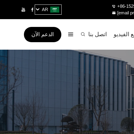
+86-152
AR
[email p
 الفيديو
اتصل بنا
الدعم الآن