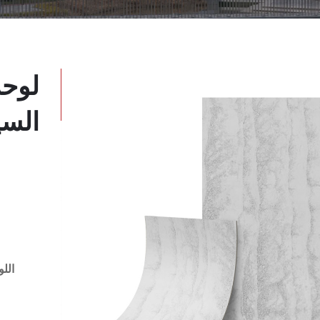
لوحة
السي
الل