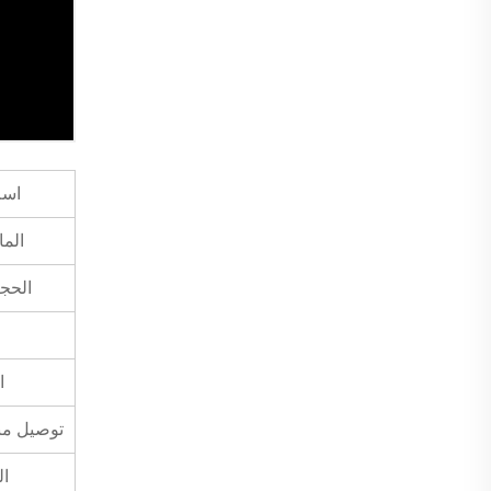
اسم
الما
الحجم (W
ا
ا
توصيل من
ال