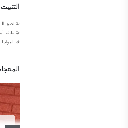
التثبيت
① لصق اللوح الخشبي ب_using 
② طبقة أسا
③ المواد المساعدة المو
المنتجا