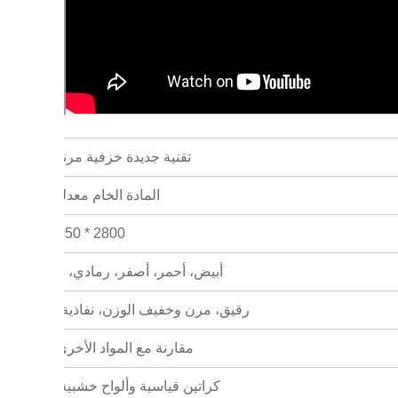
تقنية جديدة خزفية مرنة للداخل و
المادة الخام معدلة + ألياف ن
2800 * 1050 ملم ومخصص
أبيض، أحمر، أصفر، رمادي، ذهبي، كا
رقيق، مرن وخفيف الوزن، نفاذية الهواء، آمن
مقارنة مع المواد الأخرى، تكلفة الشحن هي
كراتين قياسية وألواح خشبية لبلاط ال