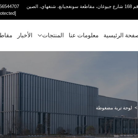
56544707
rotected]
صفحة الرئيسية
معلومات عنا
المنتجات
الأخبار
مقاطع
لوحة تربة مضغوطة