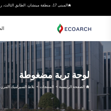
المبنى 17، منطقة مينشان، الطابق الثالث، رقم 168 شارع جيوغان، مقاطعة سونغجيانغ، شنغهاي، الصين
ال
لوحة تربة مضغوطة
الصفحة الرئيسية
>
المنتجات
>
بلاط السيراميك المرن
>