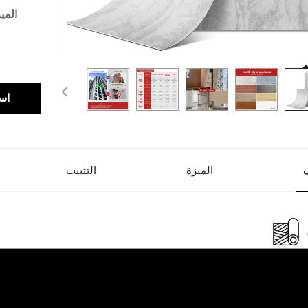
المي
اس
الميزة
التثبيت