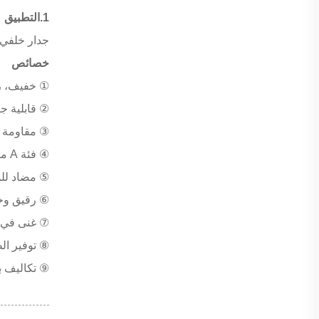
1.التطبيق
جدار خلفي 
خصائص
① خفيف، رق
② قابلية ج
③ مقاومة ل
④ فئة A مضادة للاشتعال، مقاومة للنار وللبرودة الشديدة
⑤ مضاد للم
⑥ رقيق وخف
⑦ غنى في ا
⑧ توفير ال
⑨ تكاليف ب