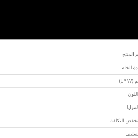
 المنتج
دة الخام
L * )
للون
لمزايا
خفض التكلفة
تغليف