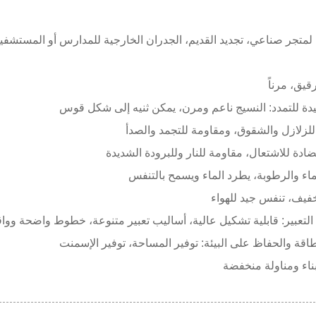
لمتجر صناعي، تجديد القديم، الجدران الخارجية للمدارس أو المستشفي
يق، مرناً
يدة للتمدد: النسيج ناعم ومرن، يمكن ثنيه إلى شكل قوس
لزلازل والشقوق، ومقاومة للتجمد والصدأ
اء والرطوبة، يطرد الماء ويسمح بالتنفس
يف، تنفس جيد للهواء
لتعبير: قابلية تشكيل عالية، أساليب تعبير متنوعة، خطوط واضحة وواقع
طاقة والحفاظ على البيئة: توفير المساحة، توفير الإسمنت
ناء ومناولة منخفضة