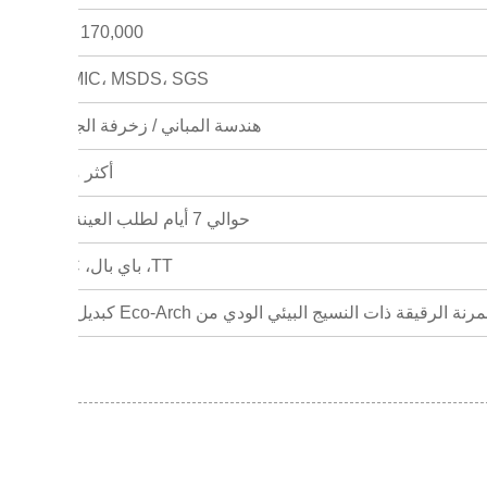
170,000 متر مربع شهريًا
CE، ASTM، KC، MIC، MSDS، SGS
هندسة المباني / زخرفة الجدران الداخل
أكثر من 50 عامًا
حوالي 7 أيام لطلب العينة، 15 يومًا لطلب الكمية الكبيرة
TT، باي بال، L/C، ويسترن يونيون
بلاط السيراميك المصقول، الطلاء، بلاطة الرخام، لوحة PVC، لوحة الألمنيوم البلاستيكية، ورق الحائط...