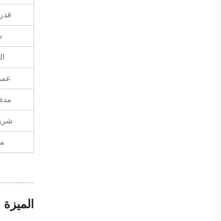
قدرة
ش
ال
عمر
مدة 
شروط
مل
الميزة