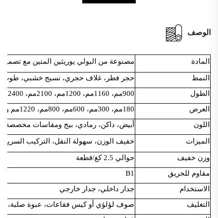
الوصف
المادة
مصنوعة من البولي يوريثين المتين مع تصميم 
النمط
حجر فطر، غلاف حجري، نسيج خشبي، طوب، مكونات PU وم
الطول
900مم، 1160مم، 1200مم، 2100مم، 2400مم ومقاسات مخصصة
العرض
180مم، 300مم، 600مم، 800مم، 1220مم ومقاسات مخصصة
اللون
أبيض، داكن، رمادي، بيج ومقاسات مخصصة
الميزات
خفيف الوزن، سهولة النقل، التركيب السريع، م
وزن خفيف
حوالي 2.5 كغ/قطعة
مقاوم للحريق
B1
الاستخدام
جدار داخلي، جدار خارجي
التغليف
صوف لؤلؤي أو كيس فقاعات، عبوة صلبة، طب