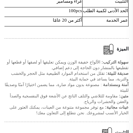
التثبيت
غراء ومسامير
الحد الأدنى لكمية الطلب
100pcs
عمر الخدمة
أكثر من 20 عامًا
الميزة
سهولة التركيب:
الألواح خفيفة الوزن ويمكن تعليقها أو لصقها أو قطعها أو
تقطيعها بالمنشار دون الحاجة إلى دعم إضافي.
صديقة للبيئة:
تقلل من استخدام الموارد الطبيعية مثل الحجر والخشب
والتربة، مما يساعد في حماية البيئة.
آمنة ومستدامة
: مصنوعة بدون مواد ضارة، مما يضمن اختيارًا آمنًا وصديقًا
للبيئة
متين:
مقاومة للتلاشي والتلف الناتج عن الأشعة فوق البنفسجية والصدأ
والعفن والحشرات والرياح.
عينات مجانية:
مع توفر مجموعة متنوعة من العينات، يمكنك العثور على
الخيار الأنسب لمشروعك. نحن نتطلع إلى التعاون معك!
التثبيت