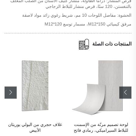
قرص المنشار: دراما الطاولة، منشار كثيف الأسنان من الصلب المغلف
بالتنغستن، 120 سنًا، قرص منشار للبلاط الزجاجي
الحشوة: مفاصل اللوحات 10 مم، شريط رغوي زائد مواد لاصقة
مرفق كيميائي M12*150، مسمار توسع M12*120
المنتجات ذات الصلة
لوحة تصميم مرنّة من الإسمنت
غلاف حجري من البولي يوريثان
للبلاط السيراميكي، رمادي فاتح
الأبيض