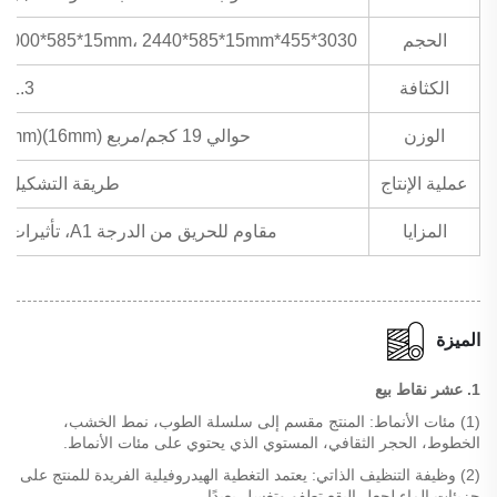
الحجم
3030*455*15mm، 3030*455*16mm، 3030*455*18mm، 3000*585*15mm، 2440*585*15mm
الكثافة
1-1.3
الوزن
حوالي 19 كجم/مربع (16mm)(18mm)، حوالي 21 كجم/مربع (15mm)
عملية الإنتاج
طريقة التشكيل،
المزايا
مقاوم للحريق من الدرجة A1، تأثيرات متنوعة، مرونة عالية، يدعم التخصيص
الميزة
1. عشر نقاط بيع
(1) مئات الأنماط: المنتج مقسم إلى سلسلة الطوب، نمط الخشب،
الخطوط، الحجر الثقافي، المستوي الذي يحتوي على مئات الأنماط.
(2) وظيفة التنظيف الذاتي: يعتمد التغطية الهيدروفيلية الفريدة للمنتج على
جزيئات الماء لجعل البقع تطفو وتغسل بعيدًا.