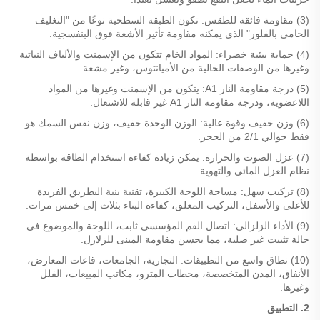
(3) مقاومة فائقة للطقس: تكون الطبقة السطحية نوعًا من "التغليف
الحامي بالفلور" الذي يمكنه مقاومة تأثير الأشعة فوق البنفسجية.
(4) حماية بيئية خضراء: المواد الخام تتكون من الإسمنت والألياف النباتية
وغيرها من الوصفات الخالية من الأميانتوس، وغير مشعة.
(5) درجة مقاومة النار A1: يتكون من الإسمنت وغيرها من المواد
اللاعضوية، ودرجة مقاومة النار A1 غير قابلة للاشتعال.
(6) وزن خفيف وقوة عالية: الوزن الوحدة خفيف، وزن نفس السمك هو
فقط حوالي 2/1 من الحجر.
(7) عزل الصوت والحرارة: يمكن زيادة كفاءة استخدام الطاقة بواسطة
نظام العزل المائي والتهوية.
(8) تركيب سهل: مساحة اللوحة الكبيرة، تقنية بنية البطريق الفريدة
للأعلى والأسفل، التركيب المعلق، كفاءة البناء بثلاث إلى خمس مرات.
(9) الأداء الزلزالي: اتصال الفم المؤسسي ثابت، اللوحة والموضوع في
حالة تثبيت غير صلبة، مما يحسن مقاومة المبنى للزلازل.
(10) نطاق واسع من التطبيقات: التجارية، الجامعات، قاعات المعارض،
الأنفاق، المدن المتخصصة، محطات المترو، مكاتب المبيعات، الفلل
وغيرها.
2. التطبيق