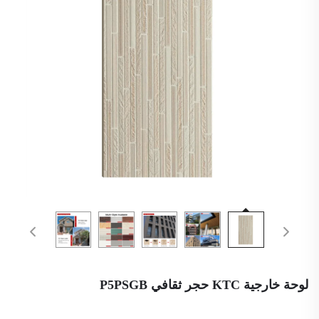
لوحة خارجية KTC حجر ثقافي P5PSGB