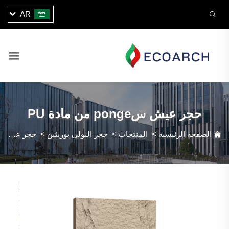
AR
حجر عيش سponge من مادة PU
الصفحة الرئيسية
>
المنتجات
>
حجر البولي يوريثين
>
حجر عيش سponge من مادة PU