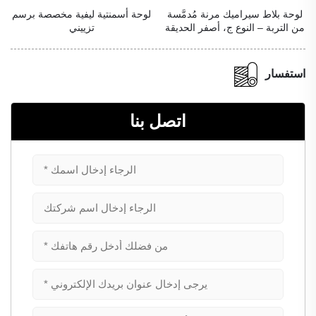
لوحة بلاط سيراميك مرنة مُدمَّسة
لوحة أسمنتية ليفية مخصصة برسم
من التربة – النوع ج، أصفر الحديقة
تزييني
استفسار
اتصل بنا