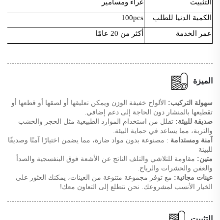
التثبيت
غراء ومسامير
الكمية الدنيا للطلب
100pcs
عمر الخدمة
أكثر من 20 عامًا
الميزة
سهولة التركيب:
الألواح خفيفة الوزن ويمكن تعليقها أو لصقها أو قطعها أو
تقطيعها بالمنشار دون الحاجة إلى دعم إضافي.
صديقة للبيئة:
تقلل من استخدام الموارد الطبيعية مثل الحجر والخشب
والتربة، مما يساعد في حماية البيئة.
آمنة ومستدامة
: مصنوعة بدون مواد ضارة، مما يضمن اختيارًا آمنًا وصديقًا
للبيئة
متين:
مقاومة للتلاشي والتلف الناتج عن الأشعة فوق البنفسجية والصدأ
والعفن والحشرات والرياح.
عينات مجانية:
مع توفر مجموعة متنوعة من العينات، يمكنك العثور على
الخيار الأنسب لمشروعك. نحن نتطلع إلى التعاون معك!
التثبيت