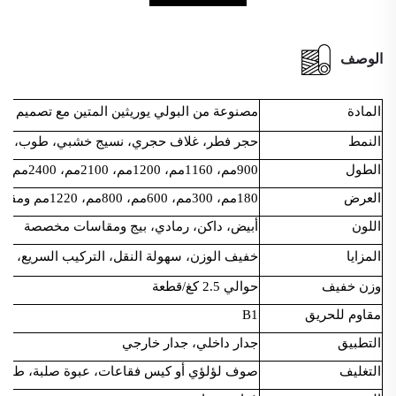
الوصف
المادة
مصنوعة من البولي يوريثين المتين مع تصميم يبد
النمط
حجر فطر، غلاف حجري، نسيج خشبي، طوب، مكونات PU وما إ
الطول
900مم، 1160مم، 1200مم، 2100مم، 2400مم ومقاسات مخصصة
العرض
180مم، 300مم، 600مم، 800مم، 1220مم ومقاسات مخصصة
اللون
أبيض، داكن، رمادي، بيج ومقاسات مخصصة
المزايا
خفيف الوزن، سهولة النقل، التركيب السريع، مقا
وزن خفيف
حوالي 2.5 كغ/قطعة
مقاوم للحريق
B1
التطبيق
جدار داخلي، جدار خارجي
التغليف
صوف لؤلؤي أو كيس فقاعات، عبوة صلبة، طبل 