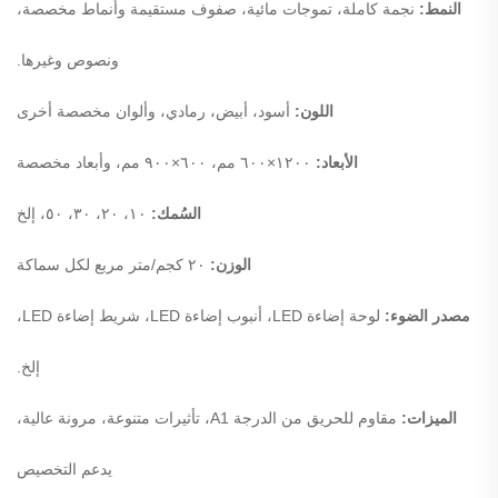
النمط:
نجمة كاملة، تموجات مائية، صفوف مستقيمة وأنماط مخصصة،
ونصوص وغيرها.
اللون:
أسود، أبيض، رمادي، وألوان مخصصة
أخرى
الأبعاد:
١٢٠٠×٦٠٠ مم، ٦٠٠×٩٠٠ مم، وأبعاد مخصصة
السُمك:
١٠، ٢٠، ٣٠، ٥٠، إلخ
الوزن:
٢٠ كجم/متر مربع لكل سماكة
مصدر الضوء:
لوحة إضاءة LED، أنبوب إضاءة LED، شريط إضاءة LED،
إلخ.
الميزات:
مقاوم للحريق من الدرجة A1، تأثيرات متنوعة، مرونة عالية،
يدعم التخصيص