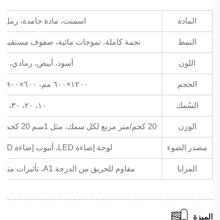
المادة
اسمنت، مادة جامدة، رمل، م
النمط
نجمة كاملة، تموجات مائية، صفوف مستقيمة
اللون
أسود، أبيض، رمادي، و
الحجم
١٢٠٠×٦٠٠ مم، ٦٠٠×٩٠٠ مم، وأبعاد مخصصة
السُمك
١٠، ٢٠، ٣٠، ٥٠، إلخ
الوزن
20 كجم/متر مربع لكل سمك، مثل 1سم 20 كجم/متر مربع، 2سم 40 كجم/متر مربع، وهكذا
مصدر الضوء
لوحة إضاءة LED، أنبوب إضاءة LED، شريط إضاءة LED، إلخ.
المزايا
مقاوم للحريق من الدرجة A1، تأثيرات متنوعة، مرونة عالية، يدعم التخصيص
الميزة