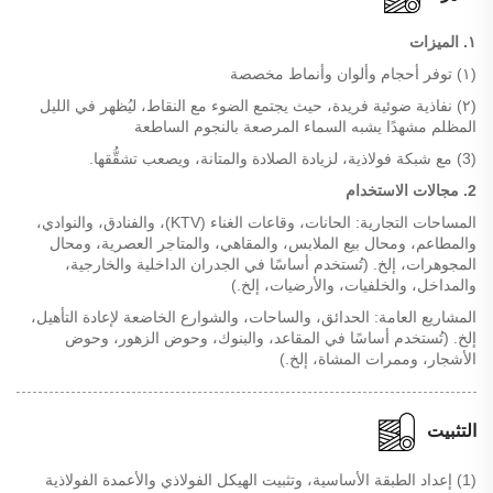
١. الميزات
(١) توفر أحجام وألوان وأنماط مخصصة
(٢) نفاذية ضوئية فريدة، حيث يجتمع الضوء مع النقاط، ليُظهر في الليل
المظلم مشهدًا يشبه السماء المرصعة بالنجوم الساطعة
(3) مع شبكة فولاذية، لزيادة الصلادة والمتانة، ويصعب تشقُّقها.
2. مجالات الاستخدام
المساحات التجارية: الحانات، وقاعات الغناء (KTV)، والفنادق، والنوادي،
والمطاعم، ومحال بيع الملابس، والمقاهي، والمتاجر العصرية، ومحال
المجوهرات، إلخ. (تُستخدم أساسًا في الجدران الداخلية والخارجية،
والمداخل، والخلفيات، والأرضيات، إلخ.)
المشاريع العامة: الحدائق، والساحات، والشوارع الخاضعة لإعادة التأهيل،
إلخ. (تُستخدم أساسًا في المقاعد، والبنوك، وحوض الزهور، وحوض
الأشجار، وممرات المشاة، إلخ.)
التثبيت
(1) إعداد الطبقة الأساسية، وتثبيت الهيكل الفولاذي والأعمدة الفولاذية