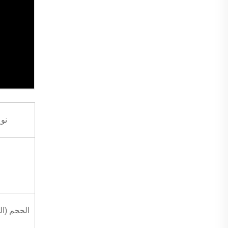
نو
الحجم (ا