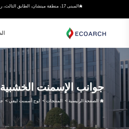
المبنى 17، منطقة مينشان، الطابق الثالث، رقم 168 شارع جيوغان، مقاطعة سونغجيانغ، شنغهاي، الصين
ال
جوانب الإسمنت الخشبية
الصفحة الرئيسية
>
المنتجات
>
لوح أسمنت ليفي
>
جو