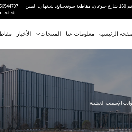
56544707
rotected]
صفحة الرئيسية
معلومات عنا
المنتجات
الأخبار
مقاطع
انب الإسمنت الخشبية