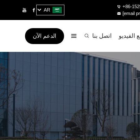
+86-152
AR
[email p
 الفيديو
اتصل بنا
الدعم الآن