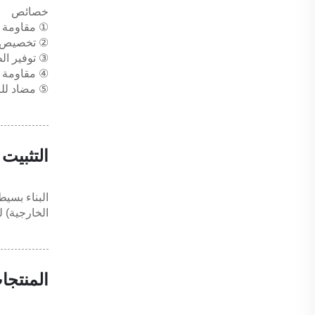
خصائص
① مقاومة للحريق من ال
② تخصيص ال
③ توفير الط
④ مقاومة ل
⑤ مضاد للز
التثبيت
البناء بسيط
الخارجية) 
المنتجا