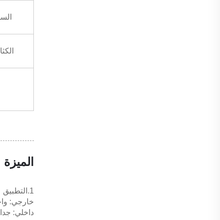
السم
الكثا
الميزة
1.التطبيق
خارجي: واجه
داخلي: جدا