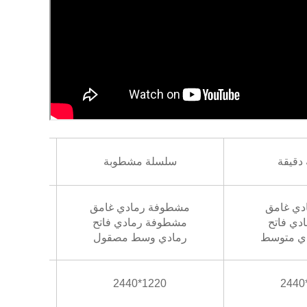
دقيقة
سلسلة مشطوبة
برتقالى hd،
ادي غامق
مشطوفة رمادي غامق
رم
ادي فاتح
مشطوفة رمادي فاتح
رما
دي متوسط
رمادي وسط مصقول
حمراء Hd، بي
1220*2440