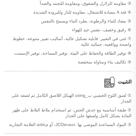
③ مقاومة للزلازل والشقوق، ومقاومة للتجمد والصدأ
④ فئة A مضادة للاشتعال، مقاومة للنار وللبرودة الشديدة
⑤ مضاد للماء والرطوبة، يطرد الماء ويسمح بالتنفس
⑥ رقيق وخفيف، تنفس جيد للهواء
⑦ غنى في التعبير: قابلية تشكيل عالية، أساليب تعبير متنوعة، خطوط
واضحة وواقعية، جمالية عالية
⑧ توفير الطاقة والحفاظ على البيئة: توفير المساحة، توفير الإسمنت
⑨ تكاليف بناء ومناولة منخفضة
التثبيت
① لصق اللوح الخشبي ب_using الهيكل اللاصق الكامل ثم لصقه على
الجدار
② طبقة أساسية مع خدش الجص، ثم استخدام ملاط البلاط على ظهر
المادة بشكل كامل ولصقها على الجدار
③ المواد المساعدة الموصى بها: JCDecaux، أو مastic العلامة التجارية