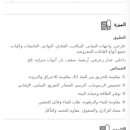
الميزة
التطبيق
خارجي: واجهات المباني، المكاتب، الفنادق، النوادي، الجامعات وكليات،
جميع أنواع القاعات المعروضة.
داخلي: جدار زخرفي، أرضية، سقف، بار، أدوات منزلية، إلخ.
الخصائص
① مقاومة للحريق من الفئة A1، مقاومة للاحتراق والبرودة
② تخصيص الرسومات، الرسم، الشعار، التفريغ، السلبي، الإيجابي
③ توفير الطاقة وحماية البيئة
④ مقاومة للماء والرطوبة، طارد للماء وقابل للتنفس
⑤ مضاد للزلازل والشقوق، مقاوم للتجمد والتآكل
التثبيت