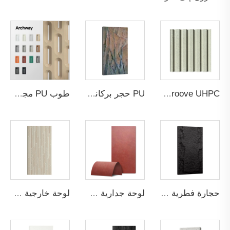
Groove UHPC الخرسانة ذات الأداء الفائق
PU حجر بركاني طبيعي غلاف 05
طوب PU مجوف قوس
حجارة فطرية من البولي يوريثين باللون الأسود الداكن
لوحة جدارية مذهبة فنية برسم زهرة الرمان
لوحة خارجية KTC حجر ثقافي P5PSGB