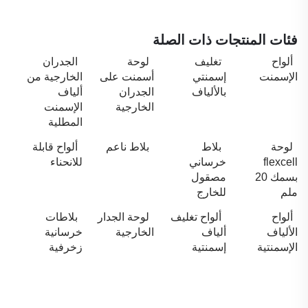
فئات المنتجات ذات الصلة
ألواح
تغليف
لوحة
الجدران
الإسمنت
إسمنتي
أسمنت على
الخارجية من
بالألياف
الجدران
ألياف
الخارجية
الإسمنت
المطلية
لوحة
بلاط
بلاط ناعم
ألواح قابلة
flexcell
خرساني
للانحناء
بسمك 20
مصقول
ملم
للخارج
ألواح
ألواح تغليف
لوحة الجدار
بلاطات
الألياف
ألياف
الخارجية
خرسانية
الإسمنتية
إسمنتية
زخرفية