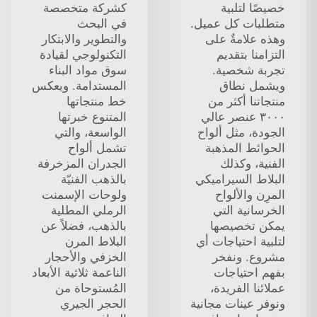
خصيصًا لتلبية
كشركة متخصصة
متطلبات كل عميل.
في البحث
وهذه علامةٌ على
والتطوير والابتكار
التزامنا بتقديم
التكنولوجي لقيادة
تجربة شخصية.
سوق مواد البناء
ويشمل نطاق
المستدامة. ويعكس
منتجاتنا أكثر من
خط منتجاتها
٣٠٠٠ عنصر عالي
المتنوع خبرتها
الجودة، مثل ألواح
الواسعة، والتي
الحوائط المذهبة
تشمل ألواح
الفنية، وكذلك
الجدران المزخرفة
البلاط السيراميكي
بالذهب الفنيّة
المرِن والألواح
ولوحات الإسمنت
الخرسانية التي
الرملي المطلية
يمكن تخصيصها
بالذهب، فضلاً عن
لتلبية احتياجات أي
البلاط المرن
مشروع. ونفخر
الخزفي والأحجار
بفهم احتياجات
الناعمة ثلاثية الأبعاد
عملائنا الفريدة،
المُستوحاة من
ونوفر عينات مجانية
الحجر الجيري