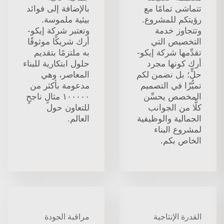
تتماشى تمامًا مع
بالإضافة إلى فوائد
رؤيتكم للمشروع.
بيئية ملموسة.
وتتجاوز خدمة
وتعتبر شركة إيكو-
التخصيص التي
أرك شريكًا موثوقًا
تقدِّمها شركة إيكو-
به ملتزمًا بتقديم
أرك كونها مجرد
حلول ابتكارية للبناء
حلٍّ؛ بل نضمن لكم
المعاصر، وهي
تميُّزًا في التصميم
مدعومة بأكثر من
المخصص يحسِّن
١٠٠٠٠٠ مثالٍ ناجحٍ
كلًّا من الجوانب
للتعاون حول
الجمالية والوظيفية
العالم.
لمشروع البناء
الخاص بكم.
القدرة الإنتاجية
مراقبة الجودة