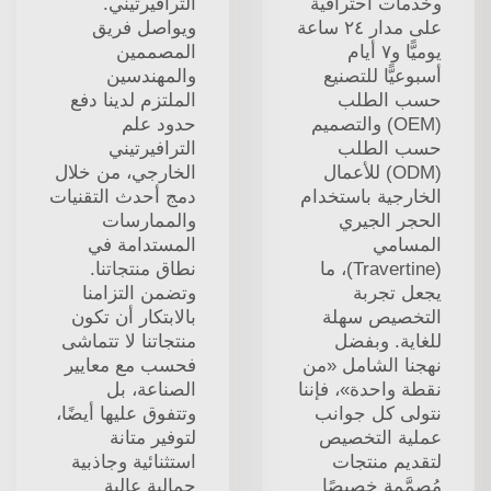
وخدمات احترافية
الترافيرتيني.
على مدار ٢٤ ساعة
ويواصل فريق
يوميًّا و٧ أيام
المصممين
أسبوعيًّا للتصنيع
والمهندسين
حسب الطلب
الملتزم لدينا دفع
(OEM) والتصميم
حدود علم
حسب الطلب
الترافيرتيني
(ODM) للأعمال
الخارجي، من خلال
الخارجية باستخدام
دمج أحدث التقنيات
الحجر الجيري
والممارسات
المسامي
المستدامة في
(Travertine)، ما
نطاق منتجاتنا.
يجعل تجربة
وتضمن التزامنا
التخصيص سهلة
بالابتكار أن تكون
للغاية. وبفضل
منتجاتنا لا تتماشى
نهجنا الشامل «من
فحسب مع معايير
نقطة واحدة»، فإننا
الصناعة، بل
نتولى كل جوانب
وتتفوق عليها أيضًا،
عملية التخصيص
لتوفير متانة
لتقديم منتجات
استثنائية وجاذبية
مُصمَّمة خصيصًا
جمالية عالية