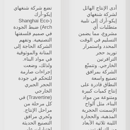
أدى الإنتاج الهائل
تضع شركة شنغهاي
لشركة شنغهاي
إيكو-أرك
إيكو-آرك إلى تلبية
(Shanghai Eco-
متطلبات أي
Arch) ضبط الجودة
مشروع، مما يضمن
في صميم فلسفتها
التسليم في الوقت
التصنيعية. وتفهم
المحدد واستمرار
الشركة الحاجة إلى
توريد حجر
المتانة والموثوقية
الترافرتين
في مواد البناء.
الخارجي. وتتمتّع
ولذلك، وضعت
الشركة بمرافق
إجراءات صارمة
تصنيع واسعة
للتحكم في جودة
النطاق قادرة على
الحجر الجيري
إنتاج كميات كبيرة
الخارجي
ومتنوعة من مواد
(Travertine) في
البناء، مثل ألواح
كل مرحلة من
الإسمنت الحجرية
مراحل الإنتاج.
المذهبة، والحجارة
وتُجري مرافق
اللينة ثلاثية الأبعاد
التصنيع الحديثة
من الترافرتين،
اختباراتٍ على