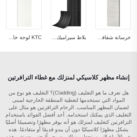
خرسانة شفافة بيضاء بنمط صفوف مستقيمة
بلاط سيراميك مرنة طبيعة خشبية أسود (سميك)
KTC لوحة خارجية ماء عذب 61C113
إنشاء مظهر كلاسيكي لمنزلك مع غطاء الترافرتين
هل تعرف ما هو التغليف (Cladding)؟ التغليف هو نوع من
المواد التي نستخدمها لتغطية المنطقة الخارجية لمبنى
لضمان المظهر المناسب. الرخام الترافرتين هو مثال على
التغليف الذي يمكنك استخدامه. أحد أفضل الفوائد باستخدام
الترافرتين كتغليف لمنزلك هو أنه يوفر مظهرًا وتصميمًا أصليًا
يشكل مظهرًا كلاسيكيًا دون أن يبدو قديمًا أو متقادمًا. هذه
هي الأنواع التي ستجعل منزلك يبدو جميلًا حتى بعد تغير هذه