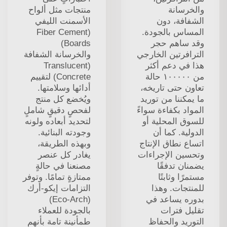
والخرسانة
منتجات مثل ألواح
الشفافة، دون
الأسمنت الليفي
المساس بالجودة.
(Fiber Cement
وقد ساهم حجر
Boards)
الترافرتين الخارجي
والخرسانة الشفافة
هذا في دعم أكثر
(Translucent
من ١٠٠٠٠٠ حالة
Concrete) لتقييم
تعاون حتى تاريخه،
أدائها وسلامتها.
ما يمكننا من توريد
ويُخضع كل منتج
المواد بكفاءة سواءً
لفحصٍ دقيقٍ شاملٍ
للسوق المحلية أو
لتحديد أبعاده ولونه
الدولية. كما أن
وجودته البنائية.
اتساع نطاق الإنتاج
وبهذه الطريقة،
وتحسين الإجراءات
يغادر كل عنصر
يضمنان تدفقًا
مصنعنا في حالةٍ
مستمرًا وثابتًا
ممتازةٍ تمامًا. وتوفر
للمنتجات. وهذا
التزامات إيكو-أرك
بدوره يساعد في
(Eco-Arch)
تقليل فترات
بالجودة للعملاء
التوريد والحفاظ
طمأنينة تامة بأنهم