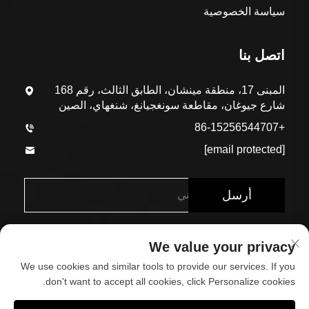
سياسة الخصوصية
اتصل بنا
المبنى 17، منطقة مينشان، الطابق الثالث، رقم 168
شارع جيوغان، مقاطعة سونغجيانغ، شنغهاي، الصين
+86-15256544707
[email protected]
أرسل
We value your privacy
We use cookies and similar tools to provide our services. If you
don't want to accept all cookies, click Personalize cookies.
حقوق الطبع والنشر © شركة شنغهاي إيكو-أرك للمواد البنائية