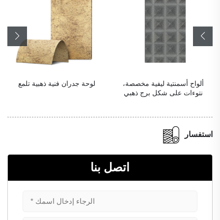
لوحة جدران فنية ذهبية تلمع
حجر فطري من البولي يوريثان بني
رمادي
استفسار
اتصل بنا