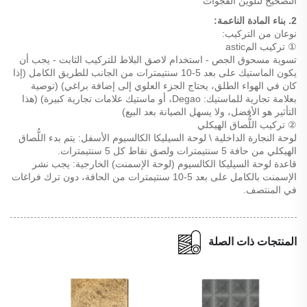
التصحيح لتلوين الفجوات
2. بناء المادة الناعمة:
نوعان من التركيب:
① تركيب المastic
تسوية مسحوق الجص - استخدام لاصق البلاط للتركيب الثابت - يجب أن
يكون الماستيك على بعد 5-10 سنتيمترات من الجانب للطريق الكامل (إذا
كان في الهواء الطلق، يحتاج الجزء العلوي إلى إضافة براغي) (توصية
بعلامة تجارية للماستيك: Degao، أو ماستيك علامات تجارية كبيرة) (هذا
التأثير هو الأفضل، ولا يسهل الصيانة بعد البيع)
② تركيب اللُّصاق الهيكلي
لوحة النجارة الداخلية \ لوحة السيليكا الكالسيوم الأسفل: يتم بدء اللُّصاق
الهيكلي من حافة 5 سنتيمترات ولصق نقاط كل 5 سنتيمترات.
قاعدة لوحة السيليكا الكالسيوم (لوحة الإسمنت) الخارجية: يجب نشر
الإسمنت بالكامل على بعد 5-10 سنتيمترات من الحافة، دون ترك فراغات
في المنتصف.
المنتجات ذات الصلة