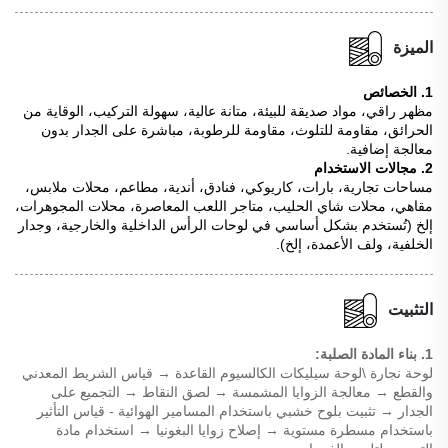
الميزة
1. الخصائص
مظهر راقي، مواد صديقة للبيئة، متانة عالية، سهولة التركيب، الوقاية من
الحرائق، مقاومة للتلوث، مقاومة للرطوبة، مباشرة على الجدار بدون
معالجة إضافية.
2. مجالات الاستخدام
مساحات تجارية، بارات، كاريوكي، فنادق، أندية، مطاعم، محلات ملابس،
مقاهي، محلات شاي الحليب، متاجر اللعب المعاصرة، محلات المجوهرات،
إلخ (تُستخدم بشكل أساسي في لوحات الرأس الداخلية والخارجية، وجدار
الخلفية، ولف الأعمدة، إلخ).
التثبيت
1. بناء المادة الصلبة:
لوحة نجارة \لوحة سيليكات الكالسيوم القاعدة → قياس الشريط المعدني
والقطع → معالجة الزوايا المشمسة → لصق النقاط → التجميع على
الجدار → تثبيت بلوح خشبي باستخدام المسامير الهوائية - قياس التأثير
باستخدام مسطرة مستوية → إصلاح زوايا البغونيا → استخدام مادة