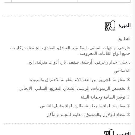
الميزة
التطبيق
خارجي: واجهات المباني، المكاتب، الفنادق، النوادي، الجامعات وكليات،
جميع أنواع القاعات المعروضة.
داخلي: جدار زخرفي، أرضية، سقف، بار، أدوات منزلية، إلخ.
الخصائص
① مقاومة للحريق من الفئة A1، مقاومة للاحتراق والبرودة
② تخصيص الرسومات، الرسم، الشعار، التفريغ، السلبي، الإيجابي
③ توفير الطاقة وحماية البيئة
④ مقاومة للماء والرطوبة، طارد للماء وقابل للتنفس
⑤ مضاد للزلازل والشقوق، مقاوم للتجمد والتآكل
التثبيت