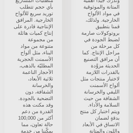
وندرك جيدًا أهمية
متطلبات المشاريع
المتانة والموثوقية
بأي حجم تتطلب
في مواد الألواح
توريد سريع للألواح
الخارجية. ولذلك،
الخارجية. المرافق
قمنا بتطبيق
الإنتاجية قادرة على
بروتوكولات صارمة
إنتاج كميات هائلة
لضبط الجودة في
من مجموعة
كل مرحلة من
متنوعة من مواد
مراحل الإنتاج. كما
البناء، مثل ألواح
أن مرافق التصنيع
الأسمنت الحجرية
الحديثة مزوَّدة
المطليّة بالذهب،
بالقدرات اللازمة
الأحجار الناعمة
لاختبار منتجات مثل
ثلاثية الأبعاد،
ألواح الأسمنت
والخرسانة
الليفي والخرسانة
الشفافة، دون
الشفافة من حيث
التضحية بالجودة.
السلامة والأداء.
وقد مكنت هذه
ويتم اختبار كل منتج
القدرة من دعم
بدقةٍ لضمان
أكثر من 100,000
الاتساق في الأبعاد
حالة تعاون، مما
واللون والمتانة
يمكّننا من خدمة