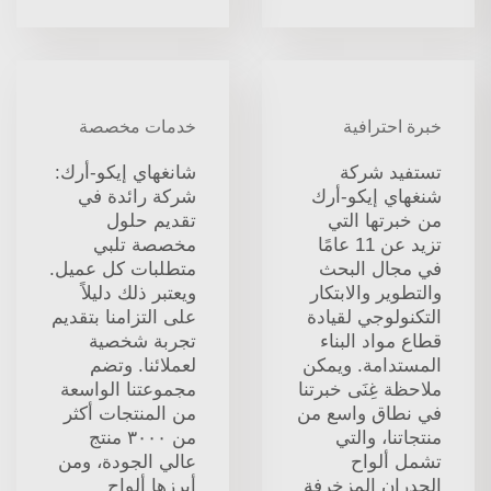
خبرة احترافية
خدمات مخصصة
تستفيد شركة
شانغهاي إيكو-أرك:
شنغهاي إيكو-أرك
شركة رائدة في
من خبرتها التي
تقديم حلول
تزيد عن 11 عامًا
مخصصة تلبي
في مجال البحث
متطلبات كل عميل.
والتطوير والابتكار
ويعتبر ذلك دليلاً
التكنولوجي لقيادة
على التزامنا بتقديم
قطاع مواد البناء
تجربة شخصية
المستدامة. ويمكن
لعملائنا. وتضم
ملاحظة غِنَى خبرتنا
مجموعتنا الواسعة
في نطاق واسع من
من المنتجات أكثر
منتجاتنا، والتي
من ٣٠٠٠ منتج
تشمل ألواح
عالي الجودة، ومن
الجدران المزخرفة
أبرزها ألواح