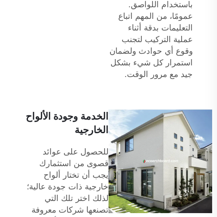
باستخدام اللواصق.
عمومًا، من المهم اتباع
التعليمات بدقة أثناء
عملية التركيب لتجنب
وقوع أي حوادث ولضمان
استمرار كل شيء بشكل
جيد مع مرور الوقت.
الخدمة وجودة الألواح
الخارجية
للحصول على عوائد
قصوى من استثمارك
يجب أن تختار ألواح
خارجية ذات جودة عالية؛
لذلك اختر تلك التي
تصنعها شركات معروفة