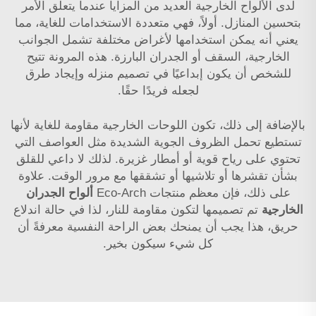
لدى الألواح الخارجية العديد من المزايا عندما يتعلق الأمر
بتحسين المنازل. أولاً، فهي متعددة الاستخدامات للغاية، مما
يعني أنه يمكن استخدامها لأغراض مختلفة تشمل الجوانب
الخارجية، السقف أو الجدران البارزة. هذه المرونة تتيح
للشخص أن يكون إبداعيًا في تصميم منزله وإيجاد طرق
لجعله فريدًا حقًا.
بالإضافة إلى ذلك، تكون اللوحات الخارجية مقاومة للغاية لأنها
تستطيع تحمل الظروف الجوية الشديدة مثل العواصف التي
تحتوي على رياح قوية أو أمطار غزيرة. لذلك لا داعي للقلق
بشأن تقشرها أو تلاشيها أو تشققها مع مرور الوقت. علاوة
على ذلك، فإن معظم منتجات Eco-Arch
ألواح الجدران
الخارجية
تم تصميمها لتكون مقاومة للنار، لذا في حالة اندلاع
حريق، هذا يجب أن يمنحك بعض الراحة النفسية معرفةً أن
كل شيء سيكون بخير.