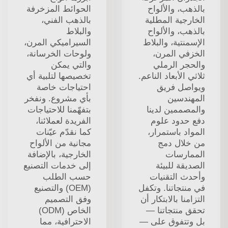
بالذهب، والألواح
الحوائط المزخرفة
الخارجية المطلية
بالذهب الفني،
بالذهب، والألواح
والبلاط
الإسمنتية، والبلاط
السيراميكي المرن،
الخزفي المرن،
ولوحات الخرسانة،
والحجر الرملي
والتي يمكن
ثلاثي الأبعاد الناعم.
تخصيصها لتلبية أي
ويواصل فريق
احتياجات خاصة
المهندسين
بأي مشروع. ونفخر
والمصممين لدينا
بتفهّمنا للاحتياجات
دفع حدود علوم
الفريدة لعملائنا،
المواد باستمرار،
كما نقدّم عيّنات
من خلال دمج
مجانية من الألواح
الممارسات
الخارجية، بالإضافة
الصديقة للبيئة
إلى خدمات التصنيع
وأحدث التقنيات
حسب الطلب
في منتجاتنا. وتكفل
(OEM) والتصنيع
التزامنا بالابتكار أن
وفق التصميم
تحقق منتجاتنا —
الخاص (ODM)
بل وتتفوق على —
الاحترافية، مما