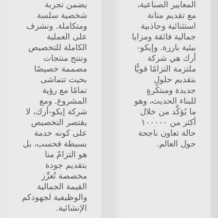
المعايير الصناعية،
يضمن تجربة
مع تقديم متانة
شخصية سلسة
استثنائية وجاذبية
ومتكاملة. ونشرف
جمالية فائقة ومزايا
على العملية
بيئية بارزة. وإيكو-
الكاملة للتخصيص
أرك هي شركة
وننتج منتجات
ملتزمة التزامًا قويًّا
مصممة خصيصًا
بتقديم حلولٍ
بحيث تتماشى
جديدة ومبتكرةٍ
تمامًا مع رؤية
للبناء الحديث، وهو
المشروع. ومع
ما يُؤكَّد من خلال
شركة إيكو-أرك، لا
أكثر من ١٠٠٠٠٠
يقتصر التخصيص
حالة تعاون ناجحة
على كونه خدمة
حول العالم.
بسيطة فحسب، بل
هو التزامٌ منا
بتقديم جودة
مخصصة تُعزِّز
القيمة الجمالية
والوظيفية لجهودكم
الإنشائية.